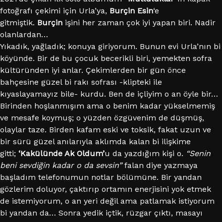
fotoğrafı çekimi için Urla’ya,
Burçin Esin
‘e
gitmiştik.
Burçin
işini her zaman çok iyi yapan biri. Nadir
olanlardan…
Yıkadık, yağladık; konuya giriyorum. Bunun evi Urla’nın bi
köyünde. Bir de bu çocuk becerikli biri, yemekten sofra
kültüründen iyi anlar. Çekimlerden bir gün önce
bahçesine güzel bi rakı sofrası -klipteki ile
kıyaslayamayız bile- kurdu. Ben de içliyim o an öyle bir…
Birinden hoşlanmışım ama o benim kadar yükselmemiş
ve mesafe koymuş; o yüzden özgüvenim de düşmüş,
olaylar taze. Birden kafam eski ve toksik, fakat uzun ve
bir sürü güzel anılarıyla aklımda kalan bi ilişkime
gitti;
‘Kakülünde Ak Oldum’
u da yazdığım kişi o.
“Senin
beni sevdiğin kadar o da sevsin”
falan diye yazmaya
başladım telefonumun notlar bölümüne. Bir yandan
gözlerim doluyor, çaktırıp ortamın enerjisini yok etmek
de istemiyorum, o an yeri değil ama patlamak istiyorum
bi yandan da… Sonra yedik içtik, rüzgar çıktı, masayı