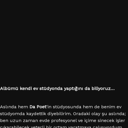
Albümü kendi ev stüdyonda yaptığını da biliyoruz…
Aslında hem
Da Poet
‘in stüdyosunda hem de benim ev
stüdyomda kaydettik diyebilirim. Oradaki olay şu aslında;
ben uzun zaman evde profesyonel ve içime sinecek işler
çıkarabilecek yeterli bir ortam yaratmaya çalışıyordum,