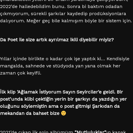
2022’de halledebildim bunu. Sonra bi baktım odadan
çıkmıyorum, sürekli şarkılar kaydedip prodüksiyonlara
dalıyorum. Meğer geç bile kalmışım böyle bir sistem için.
Da Poet ile size artık ayrılmaz ikili diyebilir miyiz?
Yıllar içinde birlikte o kadar çok işe yaptık ki… Kendisiyle
mangalda, sahnede ve stüdyoda yan yana olmak her
zaman çok keyifli.
İlk klip ‘Ağlamak İstiyorum Sayın Seyirciler’e geldi. Bir
post’unda klibi çektiğin yerin bir şarkıyı da yazdığın yer
oluğunu söylemiştin ama o post gitmiş! Şarkıdan da
mekandan da bahset bize
2021’de çıkan ilk solo albümüm
“Mutluluklar”
ın kapak