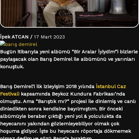
İpek ATCAN /
17 Mart 2023
Bugün itibarıyla yeni albümü “Bir Aralar İyiydim”i bizlerle
paylaşacak olan Barış Demirel ile albümünü ve yarınları
konuştuk.
Barış Demirel‘i ilk izleyişim 2018 yılında
İstanbul Caz
Festivali
kapsamında Beykoz Kundura Fabrikası’nda
olmuştu. Ama “Barıştık mı?” projesi ile dinlemiş ve canlı
dinledikten sonra kendisine bayılmıştım. Bir önceki
albümüyle beraber çıktığı yeni yol & yolculukta da
heyecanını yakından gözlemleyebiliyor olmak çok
hoşuma gidiyor. İşte bu heyecanı röportaja dökmemek
olmaz dedim ve sözü Barış‘a bıraktım.